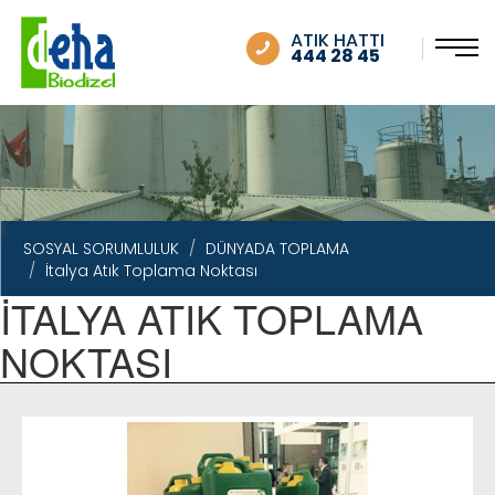
SOSYAL SORUMLULUK
ATIK HATTI
444 28 45
SOSYAL SORUMLULUK
DÜNYADA TOPLAMA
İtalya Atık Toplama Noktası
İTALYA ATIK TOPLAMA
NOKTASI