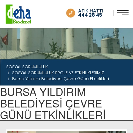
SOSYAL SORUMLULUK
ATIK HATTI
444 28 45
SOSYAL SORUMLULUK
SOSYAL SORUMLULUK PROJE VE ETKİNLİKLERİMİZ
Bursa Yıldırım Belediyesi Çevre Günü Etkinlikleri
BURSA YILDIRIM
BELEDİYESİ ÇEVRE
GÜNÜ ETKİNLİKLERİ