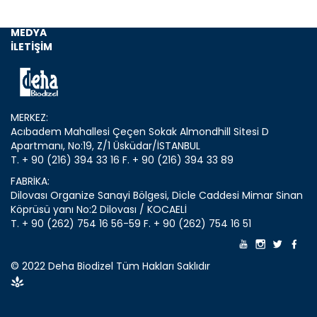
ANASAYFA
KURUMSAL
MEDYA
İLETİŞİM
MERKEZ:
Acıbadem Mahallesi Çeçen Sokak Almondhill Sitesi D
Apartmanı, No:19, Z/1 Üsküdar/İSTANBUL
T. + 90 (216) 394 33 16
F. + 90 (216) 394 33 89
FABRİKA:
Dilovası Organize Sanayi Bölgesi, Dicle Caddesi Mimar Sinan
Köprüsü yanı No:2 Dilovası / KOCAELİ
T. + 90 (262) 754 16 56-59
F. + 90 (262) 754 16 51
© 2022 Deha Biodizel Tüm Hakları Saklıdır