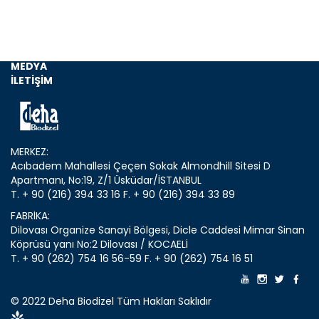
ANASAYFA
KURUMSAL
MEDYA
İLETİŞİM
MERKEZ:
Acıbadem Mahallesi Çeçen Sokak Almondhill Sitesi D
Apartmanı, No:19, Z/1 Üsküdar/İSTANBUL
T. + 90 (216) 394 33 16
F. + 90 (216) 394 33 89
FABRİKA:
Dilovası Organize Sanayi Bölgesi, Dicle Caddesi Mimar Sinan
Köprüsü yanı No:2 Dilovası / KOCAELİ
T. + 90 (262) 754 16 56-59
F. + 90 (262) 754 16 51
© 2022 Deha Biodizel Tüm Hakları Saklıdır