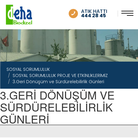
SOSYAL SORUMLULUK
ATIK HATTI
444 28 45
SOSYAL SORUMLULUK
SOSYAL SORUMLULUK PROJE VE ETKİNLİKLERİMİZ
3.Geri Dönüşüm ve Sürdürelebilirlik Günleri
3.GERİ DÖNÜŞÜM VE
SÜRDÜRELEBİLİRLİK
GÜNLERİ